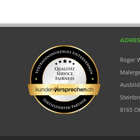
ADRES
Roger 
Malerg
Ausbild
Steinbr
8165 O