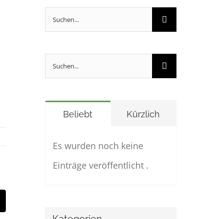
Suche
nach:
Suche
nach:
Beliebt
Kürzlich
Es wurden noch keine
Einträge veröffentlicht .
In
E-
Mail