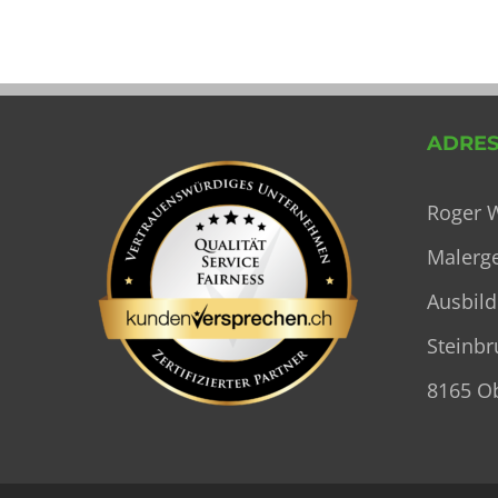
ADRES
Roger 
Malerg
Ausbild
Steinbr
8165 O